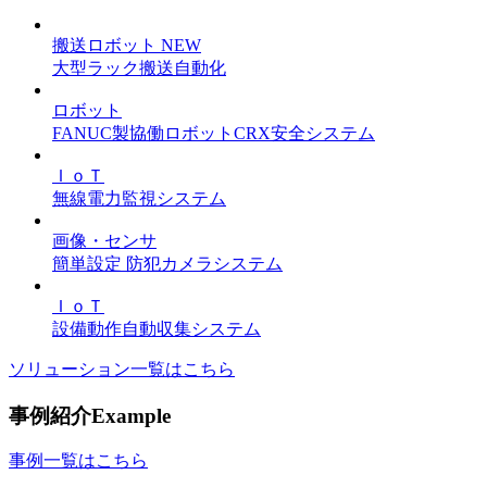
搬送ロボット
NEW
大型ラック搬送自動化
ロボット
FANUC製協働ロボットCRX安全システム
ＩｏＴ
無線電力監視システム
画像・センサ
簡単設定 防犯カメラシステム
ＩｏＴ
設備動作自動収集システム
ソリューション一覧はこちら
事例紹介
Example
事例一覧はこちら