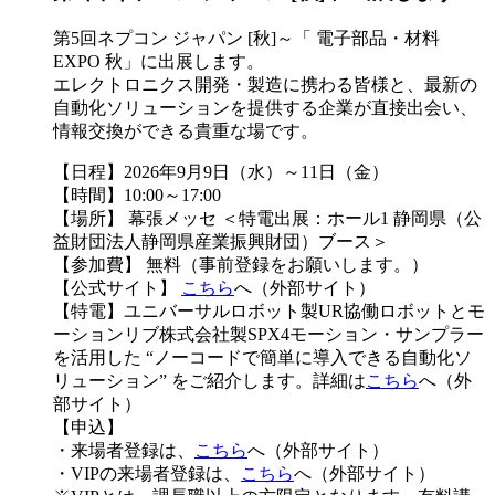
第5回ネプコン ジャパン [秋]～「 電子部品・材料
EXPO 秋」に出展します。
エレクトロニクス開発・製造に携わる皆様と、最新の
自動化ソリューションを提供する企業が直接出会い、
情報交換ができる貴重な場です。
【日程】2026年9月9日（水）～11日（金）
【時間】10:00～17:00
【場所】 幕張メッセ ＜特電出展：ホール1 静岡県（公
益財団法人静岡県産業振興財団）ブース＞
【参加費】 無料（事前登録をお願いします。）
【公式サイト】
こちら
へ（外部サイト）
【特電】ユニバーサルロボット製UR協働ロボットとモ
ーションリブ株式会社製SPX4モーション・サンプラー
を活用した “ノーコードで簡単に導入できる自動化ソ
リューション” をご紹介します。詳細は
こちら
へ（外
部サイト）
【申込】
・来場者登録は、
こちら
へ（外部サイト）
・VIPの来場者登録は、
こちら
へ（外部サイト）