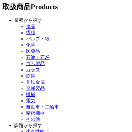
取扱商品
Products
業種から探す
食品
繊維
パルプ・紙
化学
医薬品
石油・石炭
ゴム製品
ガラス
鉄鋼
非鉄金属
金属製品
機械
電気
自動車・二輪車
精密機器
その他
課題から探す
生産性向上