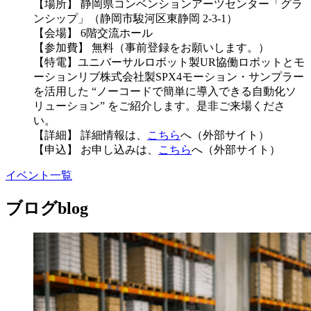
【場所】 静岡県コンベンションアーツセンター「グラ
ンシップ」（静岡市駿河区東静岡 2-3-1）
【会場】 6階交流ホール
【参加費】 無料（事前登録をお願いします。）
【特電】ユニバーサルロボット製UR協働ロボットとモ
ーションリブ株式会社製SPX4モーション・サンプラー
を活用した “ノーコードで簡単に導入できる自動化ソ
リューション” をご紹介します。是非ご来場くださ
い。
【詳細】 詳細情報は、
こちら
へ（外部サイト）
【申込】 お申し込みは、
こちら
へ（外部サイト）
イベント一覧
ブログ
blog