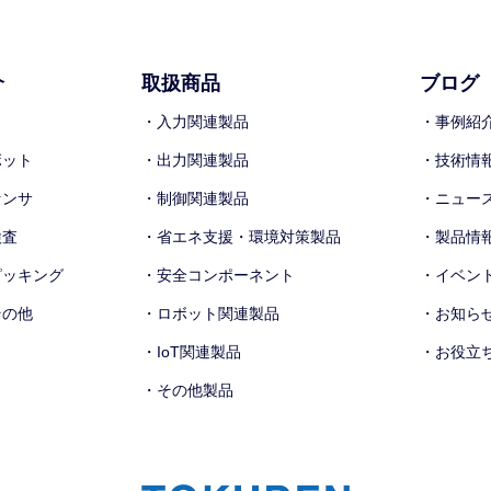
介
取扱商品
ブログ
ト
・入力関連製品
・事例紹
ボット
・出力関連製品
・技術情
センサ
・制御関連製品
・ニュー
検査
・省エネ支援・環境対策製品
・製品情
ピッキング
・安全コンポーネント
・イベン
その他
・ロボット関連製品
・お知ら
・IoT関連製品
・お役立
・その他製品