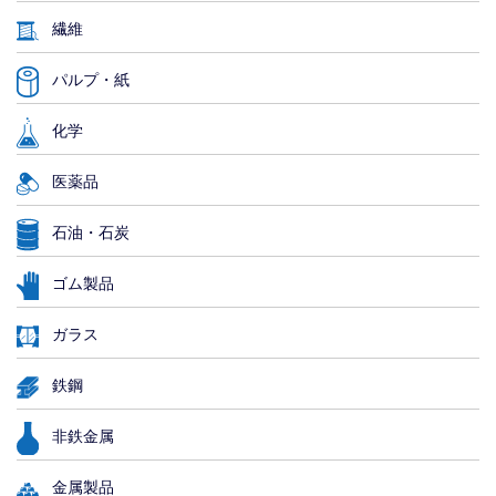
繊維
パルプ・紙
化学
医薬品
石油・石炭
ゴム製品
ガラス
鉄鋼
非鉄金属
金属製品