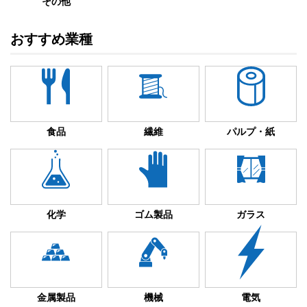
その他
おすすめ業種
食品
繊維
パルプ・紙
化学
ゴム製品
ガラス
金属製品
機械
電気