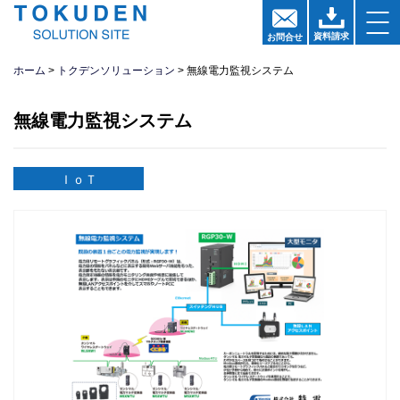
資料請求
お問
合
せ
ホーム
トクデンソリューション
無線電力監視システム
無線電力監視システム
ＩｏＴ