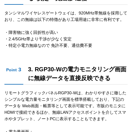
タンシマルワイヤレスゲートウェイは、920MHz帯無線を採用して
おり、この無線は以下の特徴があり工場用途に非常に有利です。
・障害物に強く回折性が高い
・2.4/5GHz帯より干渉が少なく安定
・特定小電力無線なので 免許不要、通信費不要
3. RGP30-Wの電力モニタリング画面
3
Point
に無線データを直接反映できる
リモートグラフィックパネルRGP30-Wは、わかりやすさに徹した
シンプルな電力量モニタリング画面を標準搭載しており、下記の
データを Web画面・帳票等として表示可能です。市販のモニタに
HDMIで接続できるほか、無線LANアクセスポイントを介してスマ
ホやタブレット、ノートPCに表示することもできます。
・電力量画面：