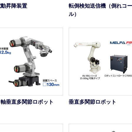
電動昇降装置
転倒検知送信機（倒れコ
ル）
６軸垂直多関節ロボット
垂直多関節ロボット