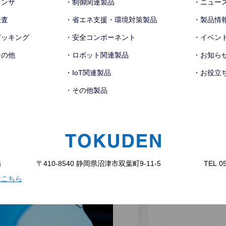
センサ
・制御関連製品
・ニュー
検査
・省エネ支援・環境対策製品
・製品情
ピッキング
・安全コンポーネント
・イベン
その他
・ロボット関連製品
・お知ら
・IoT関連製品
・お役立
・その他製品
場
〒410-8540 静岡県沼津市双葉町9-11-5
TEL 0
はこちら