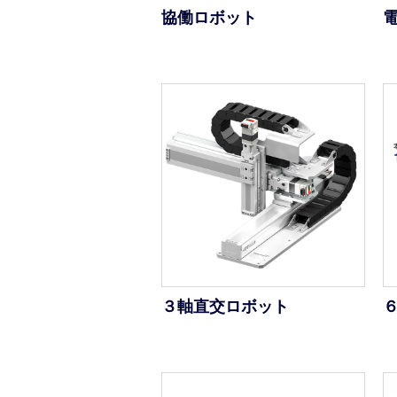
協働ロボット
３軸直交ロボット