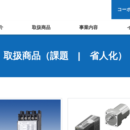
コー
介
取扱商品
事業内容
取扱商品（課題 | 省人化）