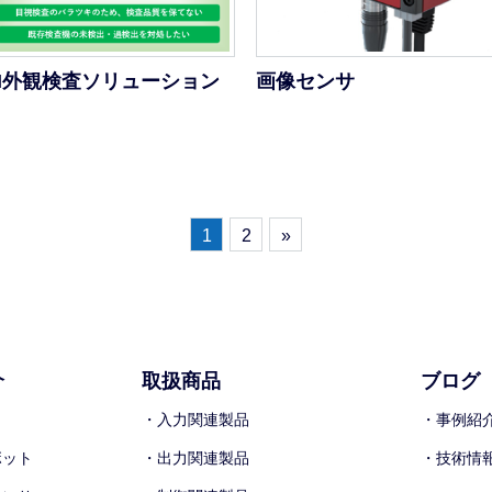
AI外観検査ソリューション
画像センサ
1
2
»
介
取扱商品
ブログ
ト
・入力関連製品
・事例紹
ボット
・出力関連製品
・技術情