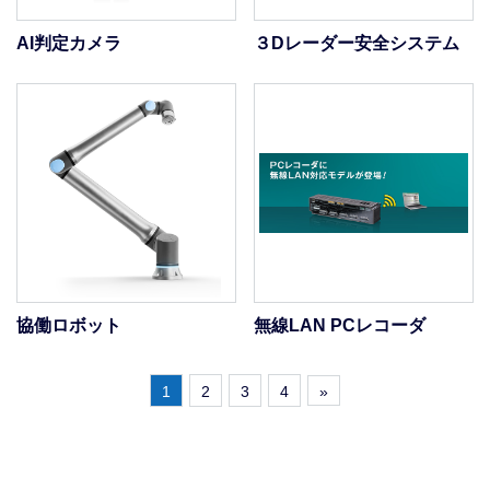
AI判定カメラ
３Dレーダー安全システム
協働ロボット
無線LAN PCレコーダ
1
2
3
4
»