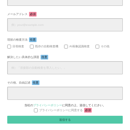
メールアドレス
必須
現状の検査方法
任意
目視検査
既存の自動検査機
AI画像認識検査
その他
解決したい具体的な課題
任意
その他、自由記述
任意
当社の
プライバシーポリシー
に同意の上、送信してください。
プライバシーポリシーに同意する
必須