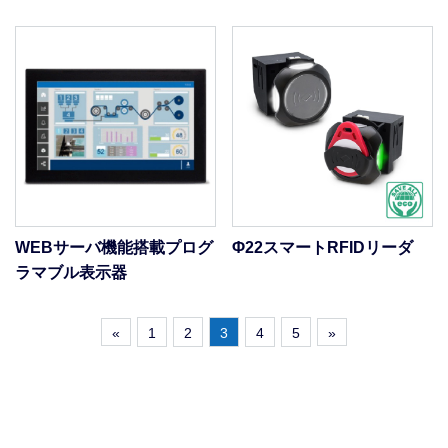
WEBサーバ機能搭載プログ
Φ22スマートRFIDリーダ
ラマブル表示器
«
1
2
3
4
5
»